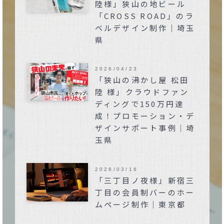
陸様」狭山の地ビール
「CROSS ROAD」のラ
ベルデザイン制作｜埼玉
県
2026/04/23
「狭山の沸かし屋 松田
陸 様」クラウドファン
ディングで150万円達
成！プロモーション・デ
ザインサポート事例｜埼
玉県
2026/03/16
「三丁目ノ夜様」新宿三
丁目の会員制バーのホー
ムページ制作｜東京都