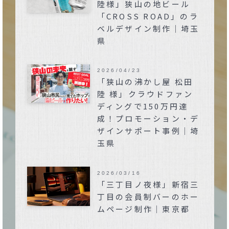
陸様」狭山の地ビール
「CROSS ROAD」のラ
ベルデザイン制作｜埼玉
県
2026/04/23
「狭山の沸かし屋 松田
陸 様」クラウドファン
ディングで150万円達
成！プロモーション・デ
ザインサポート事例｜埼
玉県
2026/03/16
「三丁目ノ夜様」新宿三
丁目の会員制バーのホー
ムページ制作｜東京都