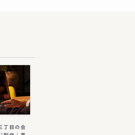
三丁目の会
ジ制作｜東