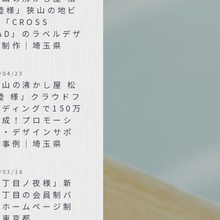
 陸様」狭山の地ビ
「CROSS
AD」のラベルデザ
ン制作｜埼玉県
/04/23
狭山の沸かし屋 松
陸 様」クラウドフ
ディングで150万
達成！プロモーシ
ン・デザインサポ
ト事例｜埼玉県
/03/16
三丁目ノ夜様」新
三丁目の会員制バ
のホームページ制
｜東京都