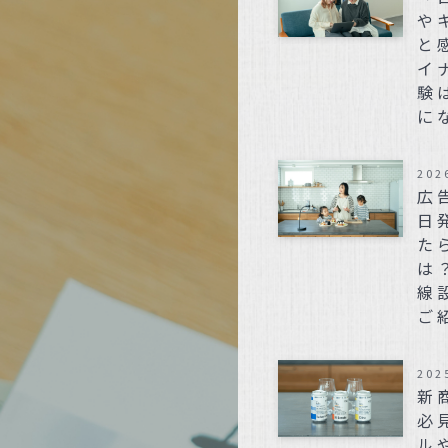
や
と
イ
験
に
202
広
日
た
は
線
ご
202
新
必
ル