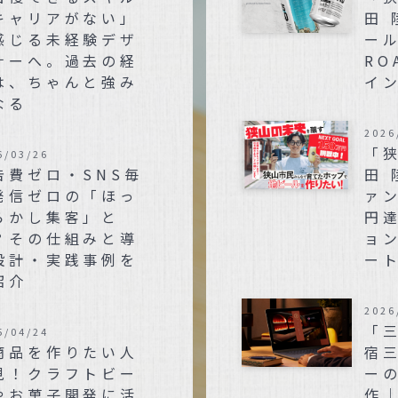
キャリアがない」
田
感じる未経験デザ
ール
ナーへ。過去の経
RO
は、ちゃんと強み
イ
なる
2026
「
6/03/26
告費ゼロ・SNS毎
田 
発信ゼロの「ほっ
ァン
らかし集客」と
円
？その仕組みと導
ョ
設計・実践事例を
ー
紹介
2026
「
5/04/24
商品を作りたい人
宿
見！クラフトビー
ー
やお菓子開発に活
作