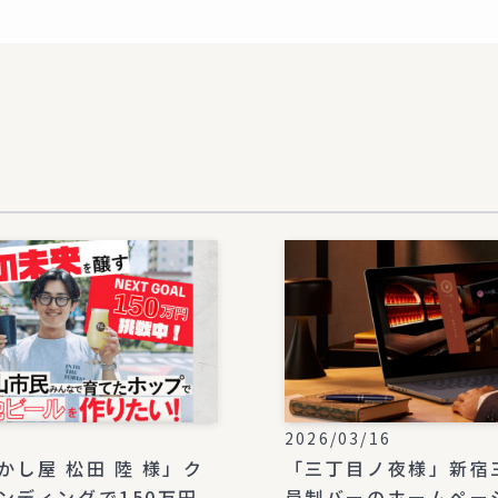
3
2026/03/16
かし屋 松田 陸 様」ク
「三丁目ノ夜様」新宿
ンディングで150万円
員制バーのホームペー