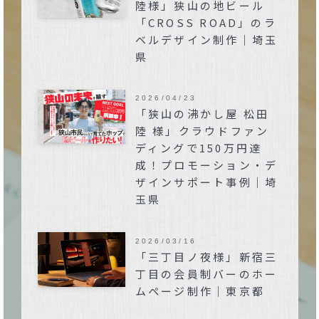
陸様」狭山の地ビール
「CROSS ROAD」のラ
ベルデザイン制作｜埼玉
県
2026/04/23
「狭山の沸かし屋 松田
陸 様」クラウドファン
ディングで150万円達
成！プロモーション・デ
ザインサポート事例｜埼
玉県
2026/03/16
「三丁目ノ夜様」新宿三
丁目の会員制バーのホー
ムページ制作｜東京都