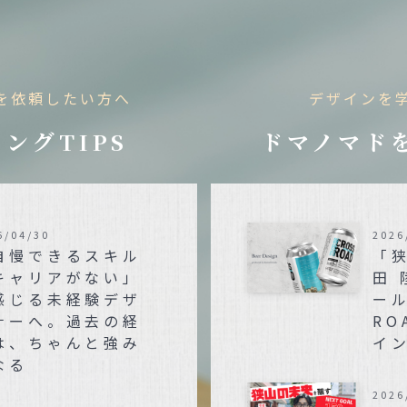
を依頼したい方へ
デザインを
ングTIPS
ドマノマド
6/04/30
2026
自慢できるスキル
「
キャリアがない」
田
感じる未経験デザ
ール
ナーへ。過去の経
RO
は、ちゃんと強み
イ
なる
2026