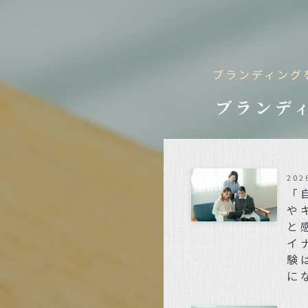
ブランディング
ブランディ
202
「
や
と
イ
験
に