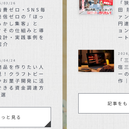
「
6/03/26
告費ゼロ・SNS毎
田 
発信ゼロの「ほっ
ァン
らかし集客」と
円
？その仕組みと導
ョ
設計・実践事例を
ー
紹介
2026
「
5/04/24
商品を作りたい人
宿
見！クラフトビー
ー
やお菓子開発に活
作
できる資金調達方
3選
記事をも
もっと見る