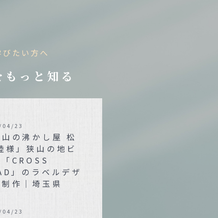
学びたい方へ
をもっと知る
/04/23
狭山の沸かし屋 松
 陸様」狭山の地ビ
「CROSS
AD」のラベルデザ
ン制作｜埼玉県
/04/23