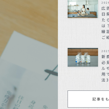
202
広
日
た
は
線
ご
202
新
必
ル
用
法
記事を