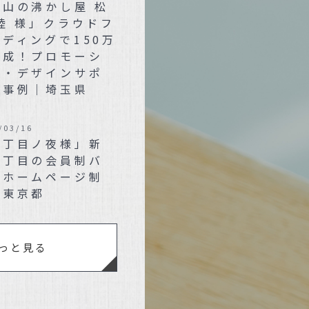
狭山の沸かし屋 松
陸 様」クラウドフ
ディングで150万
達成！プロモーシ
ン・デザインサポ
ト事例｜埼玉県
/03/16
三丁目ノ夜様」新
三丁目の会員制バ
のホームページ制
｜東京都
っと見る