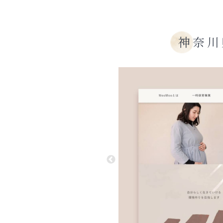
神
奈川
N DETAILS
を止めないグリーン
跡の体験をイエロー
母性をピンクにこめて
、スムースに繋がるよう
ラデーションと
することで表現しました