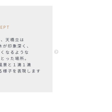
EPT
地、天橋立は
木が印象深く、
たくなるような
まとった場所。
風景と１滴１滴
る様子を表現します