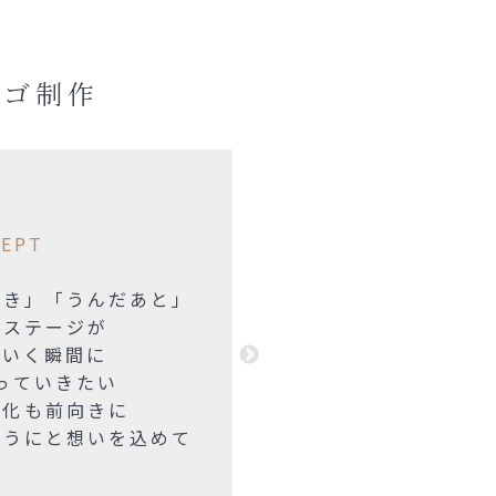
ロゴ制作
EPT
とき」「うんだあと」
フステージが
ていく瞬間に
っていきたい
変化も前向きに
ようにと想いを込めて