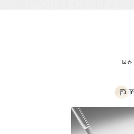
世界
静
N DETAILS