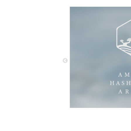
N DETAILS
ルやパッケージには
や浮き出し加工を
高級感を演出。
を高めるために
略化させたりと
ったロゴが完成しました