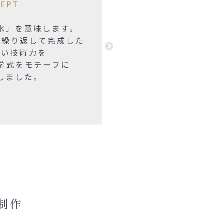
EPT
「水」を意味します。
を繰り返して完成した
ない技術力を
学式をモチーフに
しました。
制作