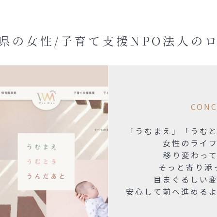
県の女性
/子育て支援NPO法人の
CONC
「うむまえ」「うむ
女性のライ
移り変わっ
そっと寄り添
目まぐるしい
安心して前へ進める