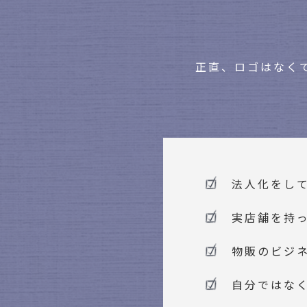
正直、ロゴはなく
法人化をし
実店舗を持
物販のビジ
自分ではな