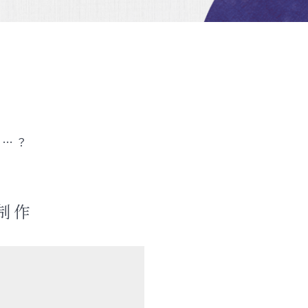
は…？
制作