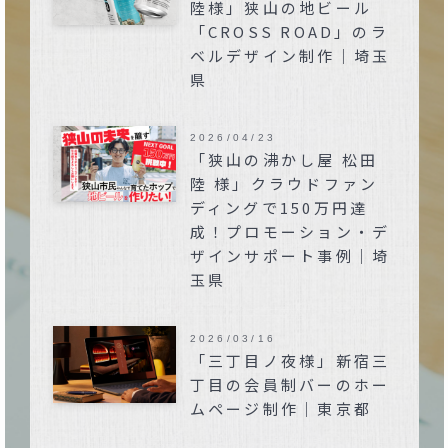
陸様」狭山の地ビール
「CROSS ROAD」のラ
ベルデザイン制作｜埼玉
県
2026/04/23
「狭山の沸かし屋 松田
陸 様」クラウドファン
ディングで150万円達
成！プロモーション・デ
ザインサポート事例｜埼
玉県
2026/03/16
「三丁目ノ夜様」新宿三
丁目の会員制バーのホー
ムページ制作｜東京都