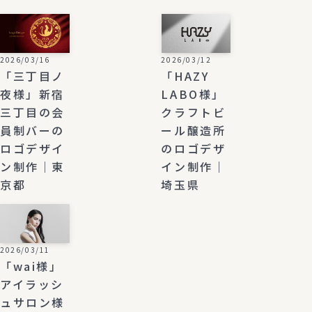
2026/03/16
2026/03/12
「三丁目ノ
「HAZY
夜様」新宿
LABO様」
三丁目の会
クラフトビ
員制バーの
ール醸造所
ロゴデザイ
のロゴデザ
ン制作｜東
イン制作｜
京都
埼玉県
2026/03/11
「wai様」
アイラッシ
ュサロン様