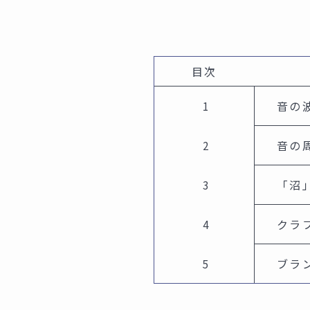
目次
音の
音の
「沼
クラ
ブラ