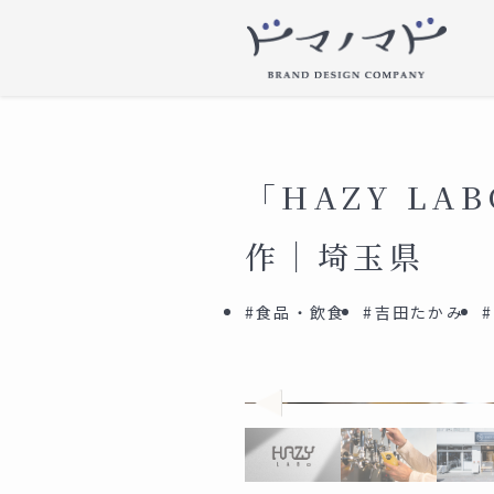
「HAZY L
作｜埼玉県
#食品・飲食
#吉田たかみ
前
へ