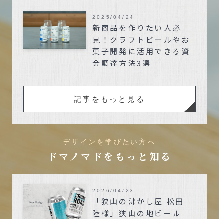
2025/04/24
新商品を作りたい人必
見！クラフトビールやお
菓子開発に活用できる資
金調達方法3選
記事をもっと見る
デザインを学びたい方へ
ドマノマドをもっと知る
2026/04/23
「狭山の沸かし屋 松田
陸様」狭山の地ビール