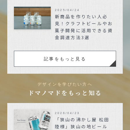
2025/04/24
新商品を作りたい人必
見！クラフトビールやお
菓子開発に活用できる資
金調達方法3選
記事をもっと見る
デザインを学びたい方へ
ドマノマドをもっと知る
2026/04/23
「狭山の沸かし屋 松田
陸様」狭山の地ビール