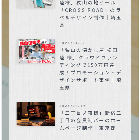
陸様」狭山の地ビール
「CROSS ROAD」のラ
ベルデザイン制作｜埼玉
県
2026/04/23
「狭山の沸かし屋 松田
陸 様」クラウドファン
ディングで150万円達
成！プロモーション・デ
ザインサポート事例｜埼
玉県
2026/03/16
「三丁目ノ夜様」新宿三
丁目の会員制バーのホー
ムページ制作｜東京都