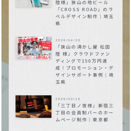
陸様」狭山の地ビール
「CROSS ROAD」のラ
ベルデザイン制作｜埼玉
県
2026/04/23
「狭山の沸かし屋 松田
陸 様」クラウドファン
ディングで150万円達
成！プロモーション・デ
ザインサポート事例｜埼
玉県
2026/03/16
「三丁目ノ夜様」新宿三
丁目の会員制バーのホー
ムページ制作｜東京都