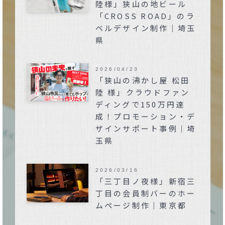
陸様」狭山の地ビール
「CROSS ROAD」のラ
ベルデザイン制作｜埼玉
県
2026/04/23
「狭山の沸かし屋 松田
陸 様」クラウドファン
ディングで150万円達
成！プロモーション・デ
ザインサポート事例｜埼
玉県
2026/03/16
「三丁目ノ夜様」新宿三
丁目の会員制バーのホー
ムページ制作｜東京都