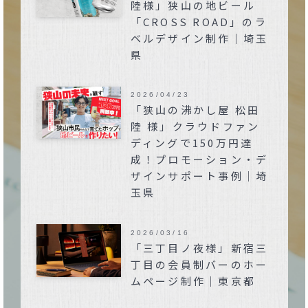
陸様」狭山の地ビール
「CROSS ROAD」のラ
ベルデザイン制作｜埼玉
県
2026/04/23
「狭山の沸かし屋 松田
陸 様」クラウドファン
ディングで150万円達
成！プロモーション・デ
ザインサポート事例｜埼
玉県
2026/03/16
「三丁目ノ夜様」新宿三
丁目の会員制バーのホー
ムページ制作｜東京都