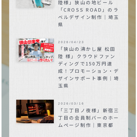
陸様」狭山の地ビール
「CROSS ROAD」のラ
ベルデザイン制作｜埼玉
県
2026/04/23
「狭山の沸かし屋 松田
陸 様」クラウドファン
ディングで150万円達
成！プロモーション・デ
ザインサポート事例｜埼
玉県
2026/03/16
「三丁目ノ夜様」新宿三
丁目の会員制バーのホー
ムページ制作｜東京都