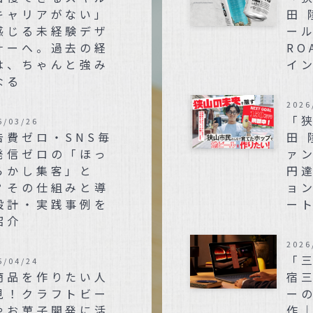
キャリアがない」
田
感じる未経験デザ
ール
ナーへ。過去の経
RO
は、ちゃんと強み
イ
なる
2026
「
6/03/26
告費ゼロ・SNS毎
田 
発信ゼロの「ほっ
ァン
らかし集客」と
円
？その仕組みと導
ョ
設計・実践事例を
ー
紹介
2026
「
5/04/24
商品を作りたい人
宿
見！クラフトビー
ー
やお菓子開発に活
作