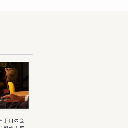
三丁目の会
ジ制作｜東