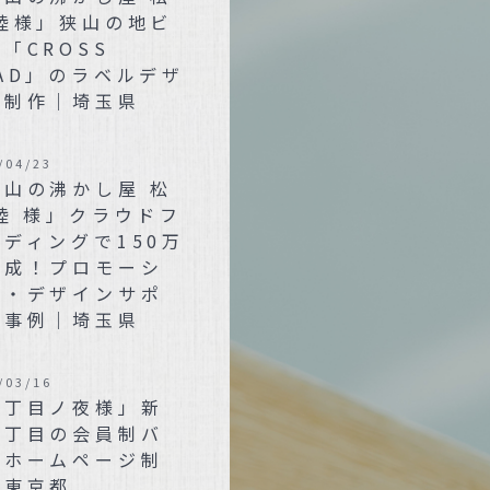
 陸様」狭山の地ビ
「CROSS
AD」のラベルデザ
ン制作｜埼玉県
/04/23
狭山の沸かし屋 松
陸 様」クラウドフ
ディングで150万
達成！プロモーシ
ン・デザインサポ
ト事例｜埼玉県
/03/16
三丁目ノ夜様」新
三丁目の会員制バ
のホームページ制
｜東京都