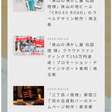
「狭山の沸かし屋 松田
陸様」狭山の地ビール
「CROSS ROAD」のラ
ベルデザイン制作｜埼玉
県
2026/04/23
「狭山の沸かし屋 松田
陸 様」クラウドファン
ディングで150万円達
成！プロモーション・デ
ザインサポート事例｜埼
玉県
2026/03/16
「三丁目ノ夜様」新宿三
丁目の会員制バーのホー
ムページ制作｜東京都