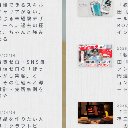
自慢できるスキル
「
キャリアがない」
田
感じる未経験デザ
ール
ナーへ。過去の経
RO
は、ちゃんと強み
イ
なる
2026
「
6/03/26
告費ゼロ・SNS毎
田 
発信ゼロの「ほっ
ァン
らかし集客」と
円
？その仕組みと導
ョ
設計・実践事例を
ー
紹介
2026
「
5/04/24
商品を作りたい人
宿
見！クラフトビー
ー