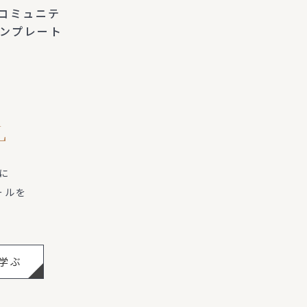
家コミュニテ
稿テンプレート
L
に
ールを
学ぶ