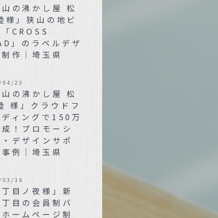
狭山の沸かし屋 松
 陸様」狭山の地ビ
「CROSS
AD」のラベルデザ
ン制作｜埼玉県
/04/23
狭山の沸かし屋 松
陸 様」クラウドフ
ディングで150万
達成！プロモーシ
ン・デザインサポ
ト事例｜埼玉県
/03/16
三丁目ノ夜様」新
三丁目の会員制バ
のホームページ制