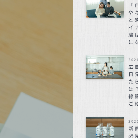
「
や
と
イ
験
に
202
広
日
た
は
線
ご
202
新
必