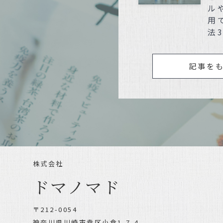
ル
用
法
記事を
株式会社
ドマノマド
〒212-0054
神奈川県川崎市幸区小倉1-7-4