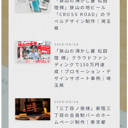
「狭山の沸かし屋 松田
陸様」狭山の地ビール
「CROSS ROAD」のラ
ベルデザイン制作｜埼玉
県
2026/04/23
「狭山の沸かし屋 松田
陸 様」クラウドファン
ディングで150万円達
成！プロモーション・デ
ザインサポート事例｜埼
玉県
2026/03/16
「三丁目ノ夜様」新宿三
丁目の会員制バーのホー
ムページ制作｜東京都