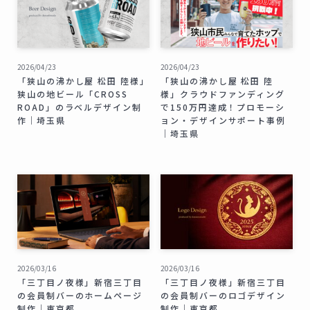
2026/04/23
2026/04/23
「狭山の沸かし屋 松田 陸様」
「狭山の沸かし屋 松田 陸
狭山の地ビール「CROSS
様」クラウドファンディング
ROAD」のラベルデザイン制
で150万円達成！プロモーシ
作｜埼玉県
ョン・デザインサポート事例
｜埼玉県
2026/03/16
2026/03/16
「三丁目ノ夜様」新宿三丁目
「三丁目ノ夜様」新宿三丁目
の会員制バーのホームページ
の会員制バーのロゴデザイン
制作｜東京都
制作｜東京都