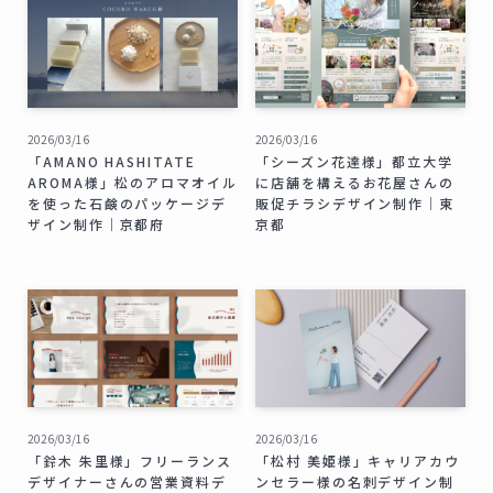
2026/03/16
2026/03/16
「AMANO HASHITATE
「シーズン花達様」都立大学
AROMA様」松のアロマオイル
に店舗を構えるお花屋さんの
を使った石鹸のパッケージデ
販促チラシデザイン制作｜東
ザイン制作｜京都府
京都
2026/03/16
2026/03/16
「鈴木 朱里様」フリーランス
「松村 美姫様」キャリアカウ
デザイナーさんの営業資料デ
ンセラー様の名刺デザイン制