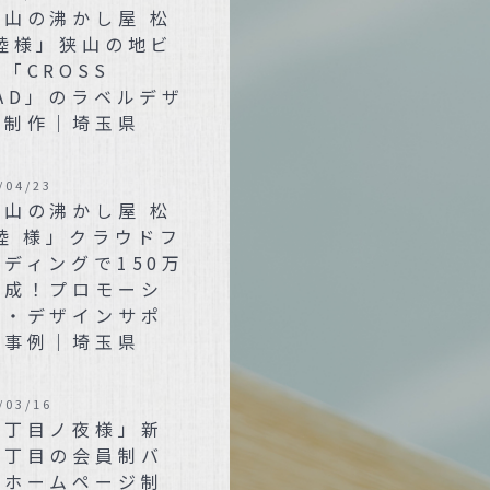
狭山の沸かし屋 松
 陸様」狭山の地ビ
「CROSS
AD」のラベルデザ
ン制作｜埼玉県
/04/23
狭山の沸かし屋 松
陸 様」クラウドフ
ディングで150万
達成！プロモーシ
ン・デザインサポ
ト事例｜埼玉県
/03/16
三丁目ノ夜様」新
三丁目の会員制バ
のホームページ制