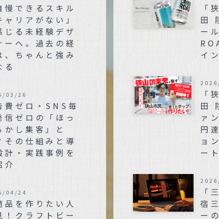
自慢できるスキル
「
キャリアがない」
田
感じる未経験デザ
ール
ナーへ。過去の経
RO
は、ちゃんと強み
イ
なる
2026
「
6/03/26
告費ゼロ・SNS毎
田 
発信ゼロの「ほっ
ァン
らかし集客」と
円
？その仕組みと導
ョ
設計・実践事例を
ー
紹介
2026
「
5/04/24
商品を作りたい人
宿
見！クラフトビー
ー