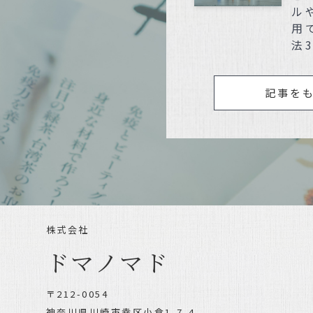
ル
用
法
記事を
株式会社
ドマノマド
〒212-0054
神奈川県川崎市幸区小倉1-7-4