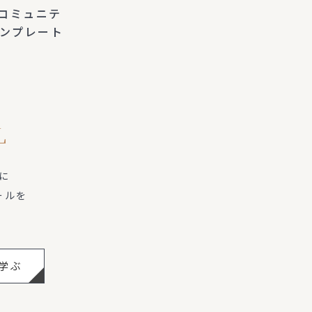
家コミュニテ
稿テンプレート
L
に
ールを
学ぶ