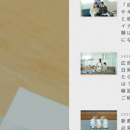
「
や
と
イ
験
に
202
広
日
た
は
線
ご
202
新
必