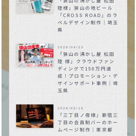
「狭山の沸かし屋 松田
陸様」狭山の地ビール
「CROSS ROAD」のラ
ベルデザイン制作｜埼玉
県
2026/04/23
「狭山の沸かし屋 松田
陸 様」クラウドファン
ディングで150万円達
成！プロモーション・デ
ザインサポート事例｜埼
玉県
2026/03/16
「三丁目ノ夜様」新宿三
丁目の会員制バーのホー
ムページ制作｜東京都