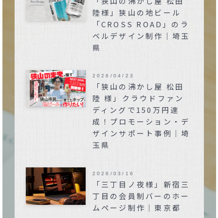
「狭山の沸かし屋 松田
陸様」狭山の地ビール
「CROSS ROAD」のラ
ベルデザイン制作｜埼玉
県
2026/04/23
「狭山の沸かし屋 松田
陸 様」クラウドファン
ディングで150万円達
成！プロモーション・デ
ザインサポート事例｜埼
玉県
2026/03/16
「三丁目ノ夜様」新宿三
丁目の会員制バーのホー
ムページ制作｜東京都