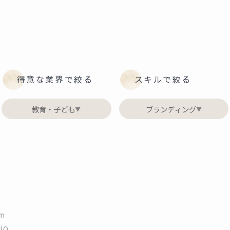
得意な業界で絞る
スキルで絞る
教育・子ども
ブランディング
▼
▼
am
IO