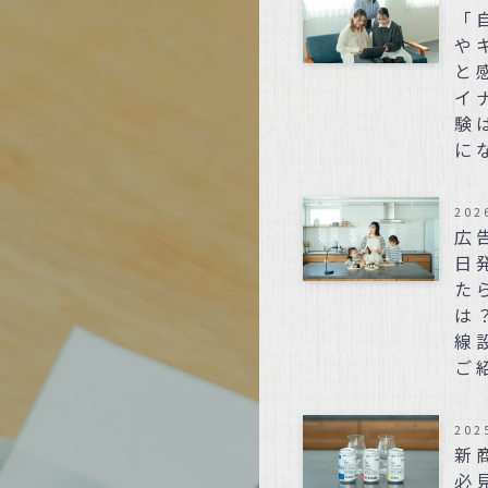
「
や
と
イ
験
に
202
広
日
た
は
線
ご
202
新
必