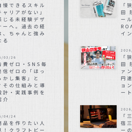
自慢できるスキル
「
キャリアがない」
田
感じる未経験デザ
ール
ナーへ。過去の経
RO
は、ちゃんと強み
イ
なる
2026
「
6/03/26
告費ゼロ・SNS毎
田 
発信ゼロの「ほっ
ァン
らかし集客」と
円
？その仕組みと導
ョ
設計・実践事例を
ー
紹介
2026
「
5/04/24
商品を作りたい人
宿
見！クラフトビー
ー