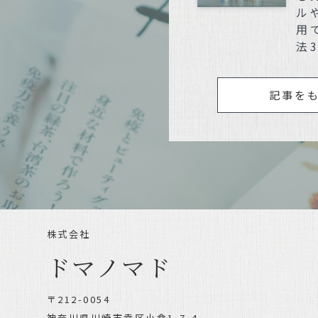
ル
用
法
記事を
株式会社
ドマノマド
〒212-0054
神奈川県川崎市幸区小倉1-7-4