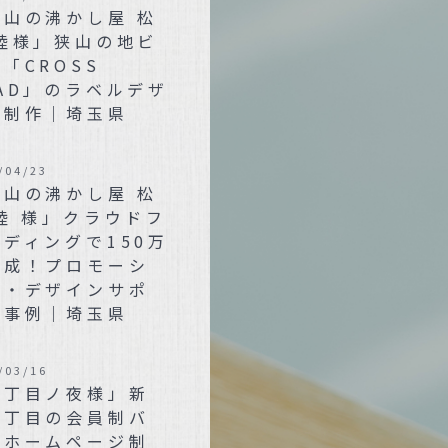
狭山の沸かし屋 松
 陸様」狭山の地ビ
「CROSS
AD」のラベルデザ
ン制作｜埼玉県
/04/23
狭山の沸かし屋 松
陸 様」クラウドフ
ディングで150万
達成！プロモーシ
ン・デザインサポ
ト事例｜埼玉県
/03/16
三丁目ノ夜様」新
三丁目の会員制バ
のホームページ制