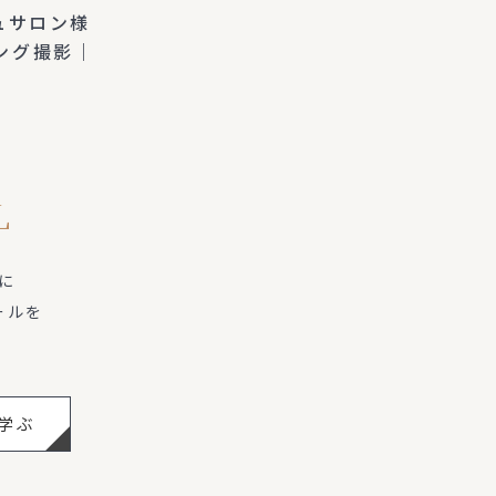
ュサロン様
ング撮影｜
L
に
ールを
学ぶ