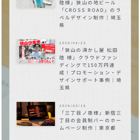
陸様」狭山の地ビール
「CROSS ROAD」のラ
ベルデザイン制作｜埼玉
県
2026/04/23
「狭山の沸かし屋 松田
陸 様」クラウドファン
ディングで150万円達
成！プロモーション・デ
ザインサポート事例｜埼
玉県
2026/03/16
「三丁目ノ夜様」新宿三
丁目の会員制バーのホー
ムページ制作｜東京都