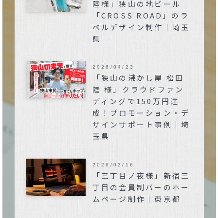
陸様」狭山の地ビール
「CROSS ROAD」のラ
ベルデザイン制作｜埼玉
県
2026/04/23
「狭山の沸かし屋 松田
陸 様」クラウドファン
ディングで150万円達
成！プロモーション・デ
ザインサポート事例｜埼
玉県
2026/03/16
「三丁目ノ夜様」新宿三
丁目の会員制バーのホー
ムページ制作｜東京都