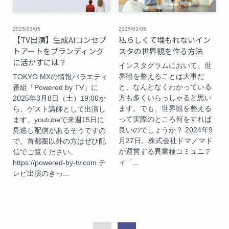
2025/03/05
2025/03/05
【TV出演】生成AIコンセプ
私らしくて埋もれないイン
トアートをブランディング
スタの世界観を作る方法
に活かすには？
インスタグラムにおいて、世
界観を整えることは大事だ
TOKYO MXの情報バラエティ
と、なんとなくわかっている
番組「Powered by TV」に
方も多くいらっしゃると思い
2025年3月8日（土）19:00か
ます。でも、世界観を整える
ら、ゲスト講師として出演し
って実際のところ何をすれば
ます。youtubeで来週15日に
良いのでしょうか？ 2024年9
見逃し配信があるそうですの
月27日。株式会社ドマノマド
で、首都圏以外の方はぜひ配
が運営する異業種コミュニテ
信でご覧ください。
ィ「...
https://powered-by-tv.com テ
レビ出演のきっ...