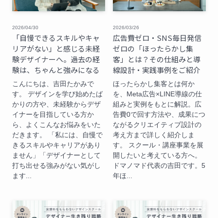
2026/04/30
2026/03/26
「自慢できるスキルやキャ
広告費ゼロ・SNS毎日発信
リアがない」と感じる未経
ゼロの「ほったらかし集
験デザイナーへ。過去の経
客」とは？その仕組みと導
験は、ちゃんと強みになる
線設計・実践事例をご紹介
こんにちは、吉田たかみで
ほったらかし集客とは何か
す。 デザインを学び始めたば
を、Meta広告×LINE導線の仕
かりの方や、未経験からデザ
組みと実例をもとに解説。広
イナーを目指している方か
告費0で回す方法や、成果につ
ら、よくこんなお悩みをいた
ながるクリエイティブ設計の
だきます。 「私には、自慢で
考え方まで詳しく紹介しま
きるスキルやキャリアがあり
す。 スクール・講座事業を展
ません」「デザイナーとして
開したいと考えている方へ。
打ち出せる強みがない気がし
ドマノマド代表の吉田です。5
ます...
年ほ...