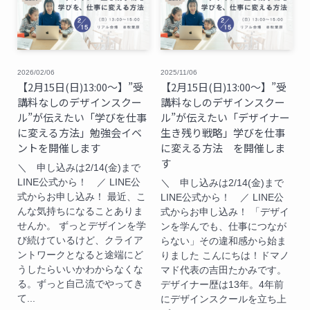
2026/02/06
2025/11/06
【2月15日(日)13:00〜】”受
【2月15日(日)13:00〜】”受
講料なしのデザインスクー
講料なしのデザインスクー
ル”が伝えたい「学びを仕事
ル”が伝えたい「デザイナー
に変える方法」勉強会イベ
生き残り戦略」学びを仕事
ントを開催します
に変える方法 を開催しま
す
＼ 申し込みは2/14(金)まで
LINE公式から！ ／ LINE公
＼ 申し込みは2/14(金)まで
式からお申し込み！ 最近、こ
LINE公式から！ ／ LINE公
んな気持ちになることありま
式からお申し込み！ 「デザイ
せんか。 ずっとデザインを学
ンを学んでも、仕事につなが
び続けているけど、クライア
らない」その違和感から始ま
ントワークとなると途端にど
りました こんにちは！ドマノ
うしたらいいかわからなくな
マド代表の吉田たかみです。
る。ずっと自己流でやってき
デザイナー歴は13年。4年前
て...
にデザインスクールを立ち上