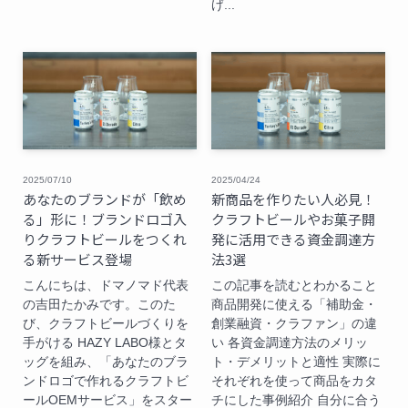
げ...
2025/07/10
2025/04/24
あなたのブランドが「飲め
新商品を作りたい人必見！
る」形に！ブランドロゴ入
クラフトビールやお菓子開
りクラフトビールをつくれ
発に活用できる資金調達方
る新サービス登場
法3選
こんにちは、ドマノマド代表
この記事を読むとわかること
の吉田たかみです。このた
商品開発に使える「補助金・
び、クラフトビールづくりを
創業融資・クラファン」の違
手がける HAZY LABO様とタ
い 各資金調達方法のメリッ
ッグを組み、「あなたのブラ
ト・デメリットと適性 実際に
ンドロゴで作れるクラフトビ
それぞれを使って商品をカタ
ールOEMサービス」をスター
チにした事例紹介 自分に合う