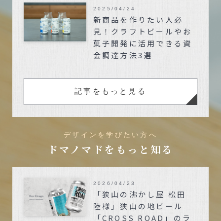
2025/04/24
新商品を作りたい人必
見！クラフトビールやお
菓子開発に活用できる資
金調達方法3選
記事をもっと見る
デザインを学びたい方へ
ドマノマドをもっと知る
2026/04/23
「狭山の沸かし屋 松田
陸様」狭山の地ビール
「CROSS ROAD」のラ